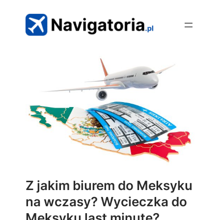
Przejdź
do
treści
Z jakim biurem do Meksyku
na wczasy? Wycieczka do
Meksyku last minute?