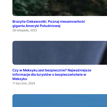
Brazylia Ciekawostki. Poznaj niesamowitość
giganta Ameryki Południowej
28 listopada, 2023
Czy w Meksyku jest bezpiecznie? Najważniejsze
informacje dla turystów o bezpieczeństwie w
Meksyku
11 stycznia, 2024