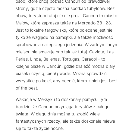
osób, które chcą poznać Cancun od prawdziwej
strony, gdzie często można spotkać tubylców. Bez
obaw, turystom tutaj nic nie grozi. Cancun to miasto
Majów, które zaprasza także na Mercado 28 i 23.
Jest to lokalne targowisko, które polecane jest nie
tylko ze względu na pamiątki, ale także możliwość
spróbowania najlepszego jedzenia. W żadnym innym
miejscu nie smakuje ono tak jak tutaj. Gaviota, Las
Perlas, Linda, Ballenas, Tortugas, Caracol – to
kolejne plaże w Cancún, gdzie znaleźć można biały
piasek i czystą, ciepłą wodę. Można sprawdzić
wszystkie po kolei, aby ocenić, która z nich jest best
of the best.
Wakacje w Meksyku to doskonały pomysł. Tym
bardziej że Cancun przyciąga turystów z całego
świata. W ciągu dnia można tu zrobić wiele
fantastycznych rzeczy, ale także doskonale miewa
się tu także życie nocne.